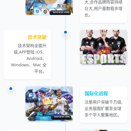
大,合作品牌阵容持续
壮大,用户基数稳步增
长。
技术突破
技术架构全面升
级,APP登陆 iOS、
Android、
Windows、Mac 全
平台。
国际化进程
注册用户突破千万级,
业务版图扩展至全球
多个华人聚集地区。