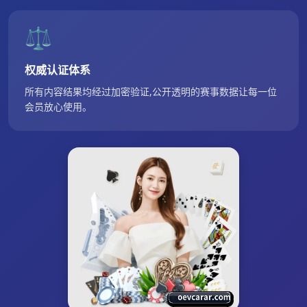
⚖️
权威认证体系
所有内容结果均经过加密验证,公开透明的赛事数据让每一位
会员放心使用。