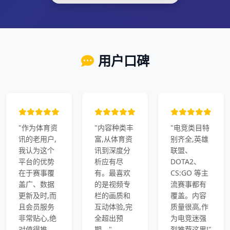
用户口碑
"作为体育资
"内容种类丰
"电竞类目特
讯的老用户,
富,从体育资
别齐全,英雄
我认为这个
讯到深度分
联盟、
平台的优势
析应有尽
DOTA2、
在于赛事覆
有。最喜欢
CS:GO 等主
盖广、数据
的是视频专
流赛事都有
更新及时,而
栏的画质和
覆盖。内容
且会员服务
互动体验,完
质量很高,作
非常贴心,绝
全超出预
为电竞迷强
对值得推
期。"
烈推荐这里!"