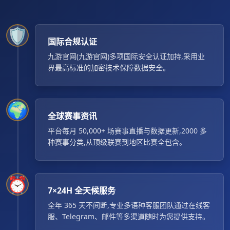
🛡
国际合规认证
九游官网(九游官网)多项国际安全认证加持,采用业
界最高标准的加密技术保障数据安全。
🌍
全球赛事资讯
平台每月 50,000+ 场赛事直播与数据更新,2000 多
种赛事分类,从顶级联赛到地区比赛全包含。
⏰
7×24H 全天候服务
全年 365 天不间断,专业多语种客服团队通过在线客
服、Telegram、邮件等多渠道随时为您提供支持。