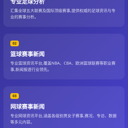
专业足球分析
汇集全球五大联赛及国际顶级赛事,提供权威的足球资讯与专
业的赛事分析。
02
篮球赛事新闻
专业篮球资讯平台,覆盖NBA、CBA、欧洲篮球联赛等职业赛
事,新闻报道行业领先。
03
网球赛事新闻
专业网球资讯平台,涵盖各级别男女子赛事,赛况、专访、数据
等多元内容。