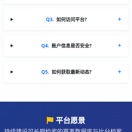
Q3.
如何访问平台?
Q4.
账户信息是否安全?
Q5.
如何获取最新动态?
平台愿景
持续建设可长期检索的赛事数据库与比分档案。