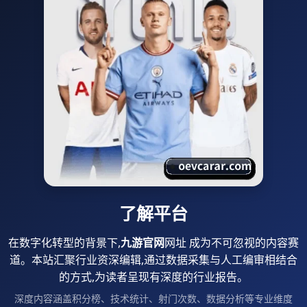
了解平台
在数字化转型的背景下,
九游官网
网址 成为不可忽视的内容赛
道。本站汇聚行业资深编辑,通过数据采集与人工编审相结合
的方式,为读者呈现有深度的行业报告。
深度内容涵盖积分榜、技术统计、射门次数、数据分析等专业维度