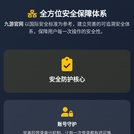
全方位安全保障体系
九游官网
以国际安全标准为参考，建立完善的可追溯安全体
系，保障用户每一次操作的安全性。
安全防护核心
账号守护
完善的登录审计机制，让每一次登录都有迹可循