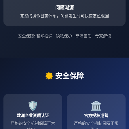
问题溯源
完整的操作日志体系，问题发生时可快速定位根因
安全保障: 智能推送 · 隐私保护 · 高清画质 · 专家解读
安全保障
🛡
🏛
欧洲企业资质认证
官方授权运营
严格的安全机制保障正常
严格的安全机制保障正常