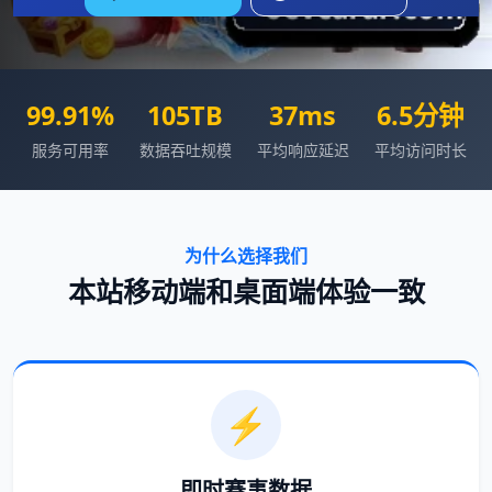
99.91%
105TB
37ms
6.5分钟
服务可用率
数据吞吐规模
平均响应延迟
平均访问时长
为什么选择我们
本站移动端和桌面端体验一致
⚡
即时赛事数据