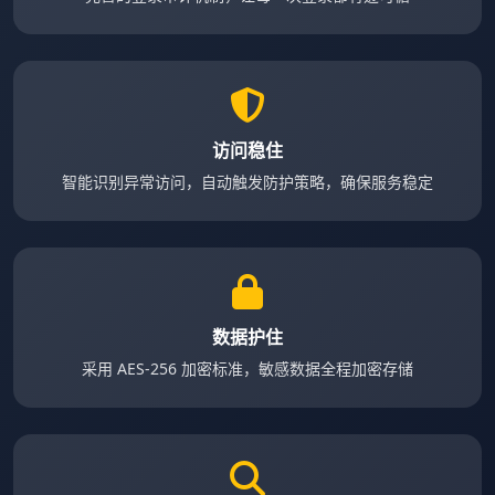
访问稳住
智能识别异常访问，自动触发防护策略，确保服务稳定
数据护住
采用 AES-256 加密标准，敏感数据全程加密存储